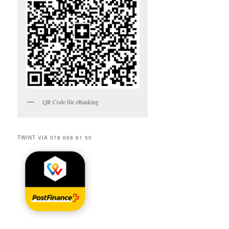
QR Code für eBanking
TWINT VIA 078 666 61 50