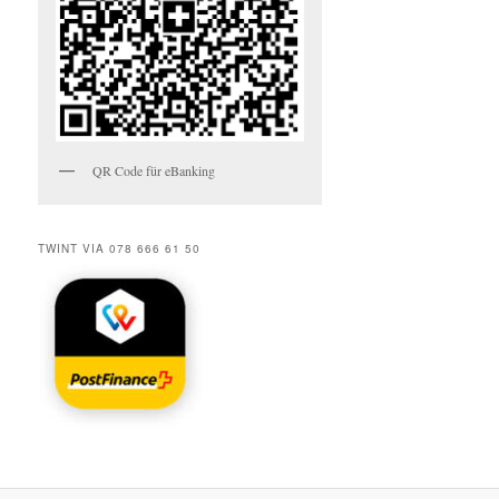
QR Code für eBanking
TWINT VIA 078 666 61 50