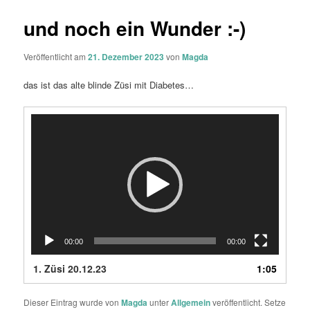
und noch ein Wunder :-)
Veröffentlicht am
21. Dezember 2023
von
Magda
das ist das alte blinde Züsi mit Diabetes…
Video-
Player
00:00
00:00
1.
Züsi 20.12.23
1:05
Dieser Eintrag wurde von
Magda
unter
Allgemein
veröffentlicht. Setze