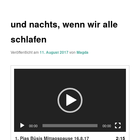
und nachts, wenn wir alle
schlafen
Veröffentlicht am
11. August 2017
von
Magda
Video-
Player
00:00
00:00
1.
Pias Büsis Mittagspause 16.8.17
2:15