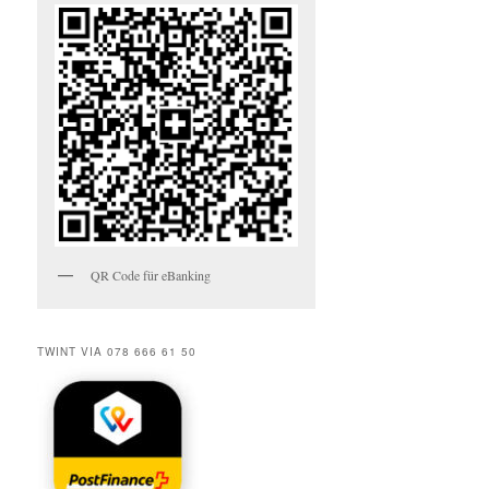
QR Code für eBanking
TWINT VIA 078 666 61 50