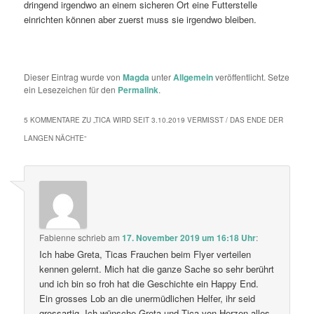
dringend irgendwo an einem sicheren Ort eine Futterstelle
einrichten können aber zuerst muss sie irgendwo bleiben.
Dieser Eintrag wurde von
Magda
unter
Allgemein
veröffentlicht. Setze
ein Lesezeichen für den
Permalink
.
5 KOMMENTARE ZU „
TICA WIRD SEIT 3.10.2019 VERMISST / DAS ENDE DER
LANGEN NÄCHTE
“
Fabienne
schrieb
am
17. November 2019 um 16:18 Uhr
:
Ich habe Greta, Ticas Frauchen beim Flyer verteilen
kennen gelernt. Mich hat die ganze Sache so sehr berührt
und ich bin so froh hat die Geschichte ein Happy End.
Ein grosses Lob an die unermüdlichen Helfer, ihr seid
grossartig. Ich wünsche Greta und Tica von Herzen alles