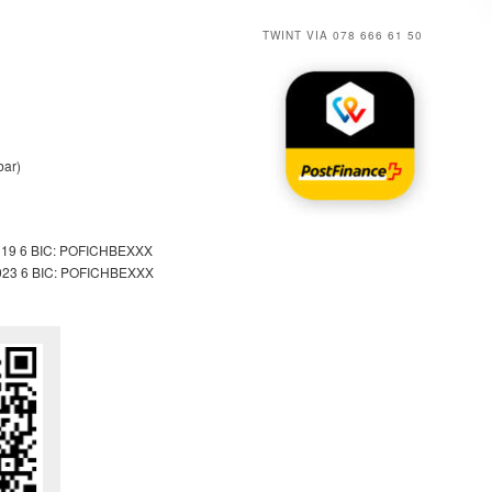
TWINT VIA 078 666 61 50
bar)
119 6 BIC: POFICHBEXXX
023 6 BIC: POFICHBEXXX