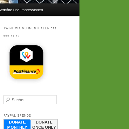
erichte und Impressionen
TWINT VIA MUHMENTHALER 078
666 61 50
S
u
c
h
PAYPAL SPENDE
e
DONATE
DONATE
n
MONTHLY
ONCE ONLY