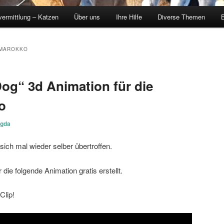
vermittlung – Katzen
Über uns
Ihre Hilfe
Diverse Themen
B
 MAROKKO
og“ 3d Animation für die
o
gda
ich mal wieder selber übertroffen.
 die folgende Animation gratis erstellt.
Clip!