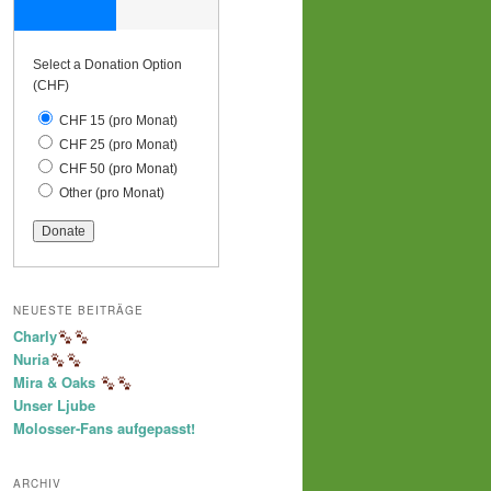
Select a Donation Option
(CHF)
CHF 15
(pro Monat)
CHF 25
(pro Monat)
CHF 50
(pro Monat)
Other
(pro Monat)
NEUESTE BEITRÄGE
Charly
Nuria
Mira & Oaks
Unser Ljube
Molosser-Fans aufgepasst!
ARCHIV