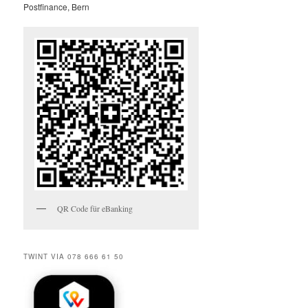
Postfinance, Bern
QR Code für eBanking
TWINT VIA 078 666 61 50