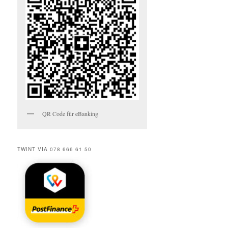
QR Code für eBanking
TWINT VIA 078 666 61 50