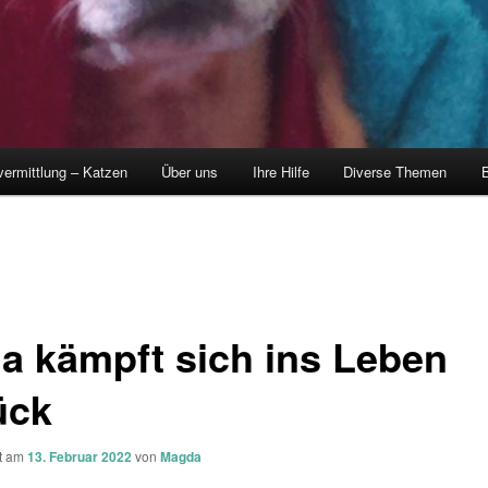
vermittlung – Katzen
Über uns
Ihre Hilfe
Diverse Themen
B
ia kämpft sich ins Leben
ück
ht am
13. Februar 2022
von
Magda