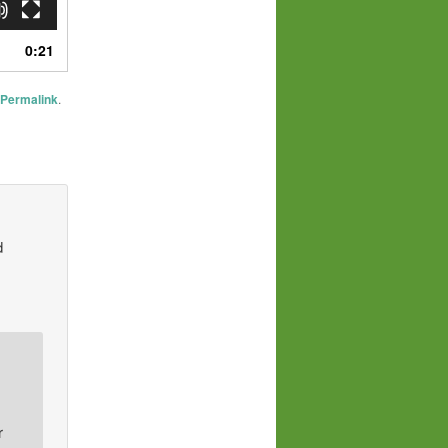
0:21
Permalink
.
d
r