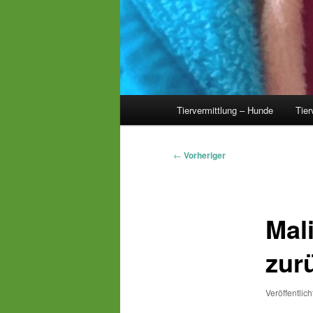
Hauptmenü
Tiervermittlung – Hunde
Tier
Beitragsnavigation
←
Vorheriger
Mal
zur
Veröffentlic