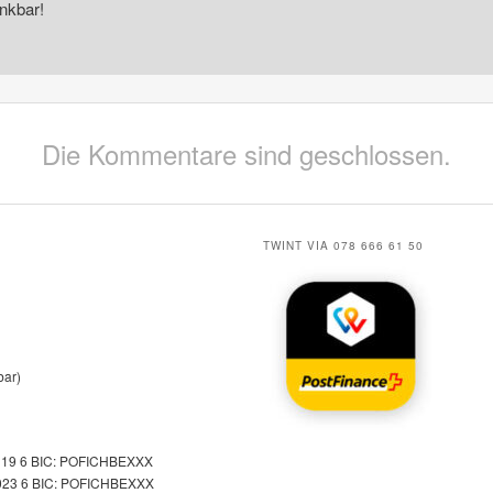
nkbar!
Die Kommentare sind geschlossen.
TWINT VIA 078 666 61 50
bar)
119 6 BIC: POFICHBEXXX
023 6 BIC: POFICHBEXXX