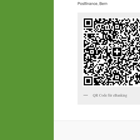
Postfinance, Bern
QR Code für eBanking