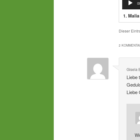
0
1.
Malia
Dieser Eint
2 KOMMENTAR
Gisela 
Liebe 
Geduld
Liebe 
Wo