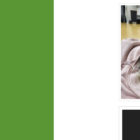
Video-
Player