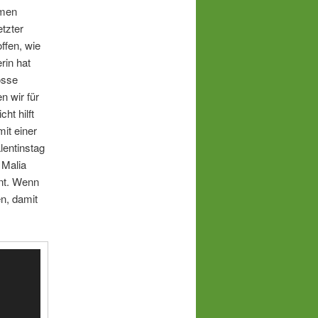
mmen
tzter
offen, wie
erin hat
osse
n wir für
ht hilft
it einer
lentinstag
 Malia
rnt. Wenn
n, damit