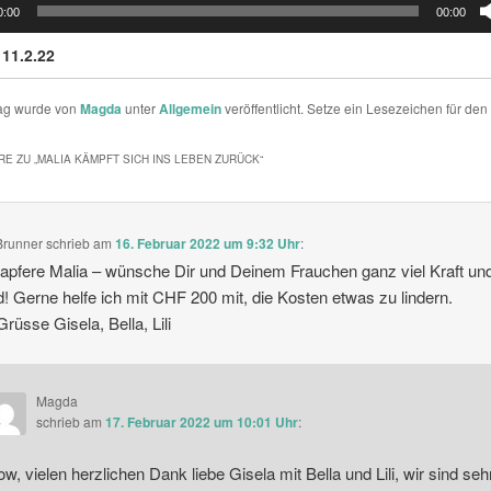
0:00
00:00
 11.2.22
rag wurde von
Magda
unter
Allgemein
veröffentlicht. Setze ein Lesezeichen für den
E ZU „
MALIA KÄMPFT SICH INS LEBEN ZURÜCK
“
Brunner
schrieb
am
16. Februar 2022 um 9:32 Uhr
:
tapfere Malia – wünsche Dir und Deinem Frauchen ganz viel Kraft un
! Gerne helfe ich mit CHF 200 mit, die Kosten etwas zu lindern.
Grüsse Gisela, Bella, Lili
Magda
schrieb
am
17. Februar 2022 um 10:01 Uhr
:
w, vielen herzlichen Dank liebe Gisela mit Bella und Lili, wir sind seh