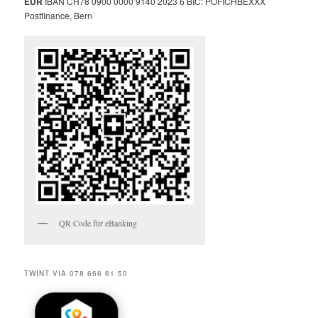
EUR
IBAN CH78 0900 0000 9140 2023 6 BIC: POFICHBEXXX
Postfinance, Bern
QR Code für eBanking
TWINT VIA 078 666 61 50