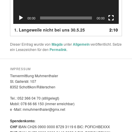
00:00
00:00
1.
Langeweile nicht bei uns 30.5.25
2:10
Dieser Eintrag wurde von
Magda
unter
Allgemein
veröffentlicht. Setze
ein Lesezeichen für den
Permalink
.
IMPRESSUM
Tiervermittlung Muhmenthaler
St. Gallerstr. 107
8352 Schottikon/Räterschen
Tel.: 052 366 04 70 (stillgelegt)
Mobil: 078 66 66 150 (immer erreichbar)
e -Mail: mmuhmenthaler@gmx.net
Spendenkonto:
CHF
IBAN CH26 0900 0000 8729 3119 6 BIC: POFICHBEXXX