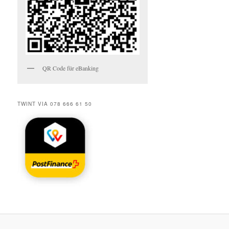
QR Code für eBanking
TWINT VIA 078 666 61 50