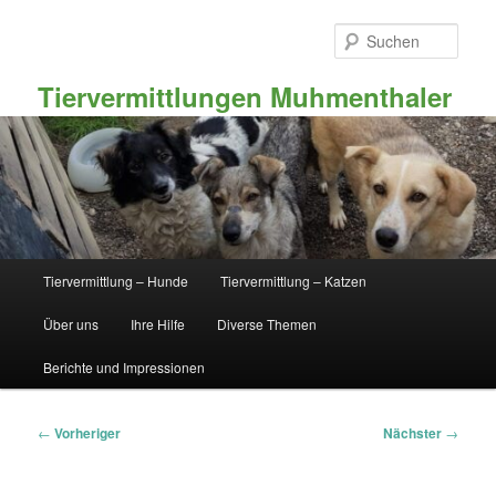
Zum
primären
Such
Inhalt
springen
Tiervermittlungen Muhmenthaler
Hauptmenü
Tiervermittlung – Hunde
Tiervermittlung – Katzen
Über uns
Ihre Hilfe
Diverse Themen
Berichte und Impressionen
Beitragsnavigation
←
Vorheriger
Nächster
→