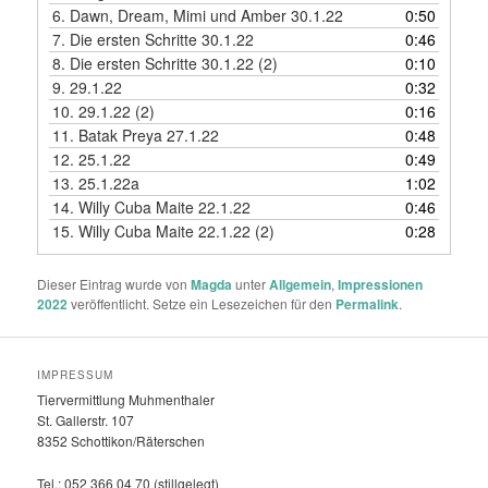
6.
Dawn, Dream, Mimi und Amber 30.1.22
0:50
7.
Die ersten Schritte 30.1.22
0:46
8.
Die ersten Schritte 30.1.22 (2)
0:10
9.
29.1.22
0:32
10.
29.1.22 (2)
0:16
11.
Batak Preya 27.1.22
0:48
12.
25.1.22
0:49
13.
25.1.22a
1:02
14.
Willy Cuba Maite 22.1.22
0:46
15.
Willy Cuba Maite 22.1.22 (2)
0:28
Dieser Eintrag wurde von
Magda
unter
Allgemein
,
Impressionen
2022
veröffentlicht. Setze ein Lesezeichen für den
Permalink
.
IMPRESSUM
Tiervermittlung Muhmenthaler
St. Gallerstr. 107
8352 Schottikon/Räterschen
Tel.: 052 366 04 70 (stillgelegt)