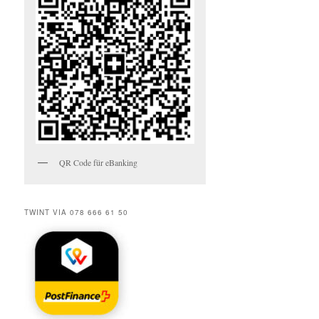
QR Code für eBanking
TWINT VIA 078 666 61 50