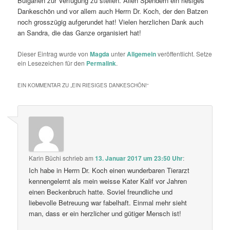
Bulgarien zur Verfügung zu stellen. Allen Spendern ein riesiges
Dankeschön und vor allem auch Herrn Dr. Koch, der den Batzen
noch grosszügig aufgerundet hat! Vielen herzlichen Dank auch
an Sandra, die das Ganze organisiert hat!
Dieser Eintrag wurde von
Magda
unter
Allgemein
veröffentlicht. Setze
ein Lesezeichen für den
Permalink
.
EIN KOMMENTAR ZU „
EIN RIESIGES DANKESCHÖN!
“
Karin Büchi
schrieb
am
13. Januar 2017 um 23:50 Uhr
:
Ich habe in Herrn Dr. Koch einen wunderbaren Tierarzt
kennengelernt als mein weisse Kater Kalif vor Jahren
einen Beckenbruch hatte. Soviel freundliche und
liebevolle Betreuung war fabelhaft. Einmal mehr sieht
man, dass er ein herzlicher und gütiger Mensch ist!