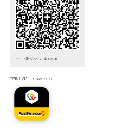
QR Code für eBanking
TWINT VIA 078 666 61 50