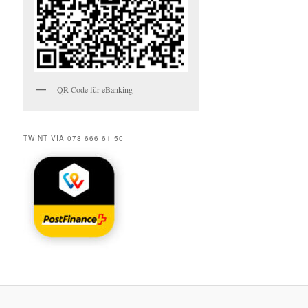
QR Code für eBanking
TWINT VIA 078 666 61 50