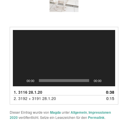
Video-
Player
00:00
00:00
1.
3116 28.1.20
0:38
2.
3192 + 3191 28.1.20
0:15
Dieser Eintrag wurde von
Magda
unter
Allgemein
,
Impressionen
2020
veröffentlicht. Setze ein Lesezeichen für den
Permalink
.